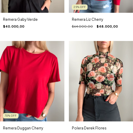
25
%
OFF
Remera Gaby Verde
Remera Liz Cherry
$40.000,00
$64.000,00
$48.000,00
70
%
OFF
Remera Duggan Cherry
Polera Derek Flores