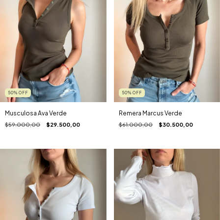
50
%
OFF
50
%
OFF
Musculosa Ava Verde
Remera Marcus Verde
$59.000,00
$29.500,00
$61.000,00
$30.500,00