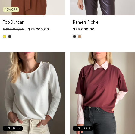
40
%
OFF
Top Duncan
Remera Richie
$42.000,00
$25.200,00
$28.000,00
SIN STOCK
SIN STOCK