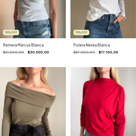
50
%
OFF
70
%
OFF
Remera Marcus Blanca
Polera Nerea Blanca
$61.000,00
$30.500,00
$57.000,00
$17.100,00